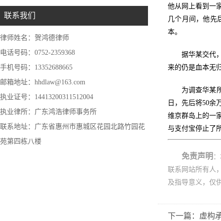
他从网上看到一
联系我们
几个月间，他先
本。
律师姓名：贺鸿德律师
电话号码：0752-2359368
据华某交代
手机号码：13352688665
来的仍是血本无归
邮箱地址：hhdlaw@163.com
为调查华某所
执业证号：14413200311512004
日，先后将50
执业律所：广东鸿浩律师事务所
维京群岛上的一
联系地址：广东省惠州市惠城区花园北路竹园花
与支付宝停止了
苑第四栋八楼
免责声明
：
联系网站所有人
及指导意义，仅
下一篇：虚构承