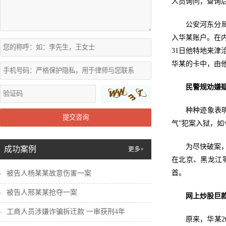
人员询问，查询
公安河东分
入华某账户。在
31日他特地来
华某的卡中，由
民警规劝嫌
种种迹象表明
提交咨询
气”犯案入狱，
为尽快破案
成功案例
更多+
在北京、黑龙江
首。
被告人杨某某故意伤害一案
被告人邢某某抢夺一案
网上炒股巨
工商人员涉嫌诈骗拆迁款 一审获刑4年
原来，华某2